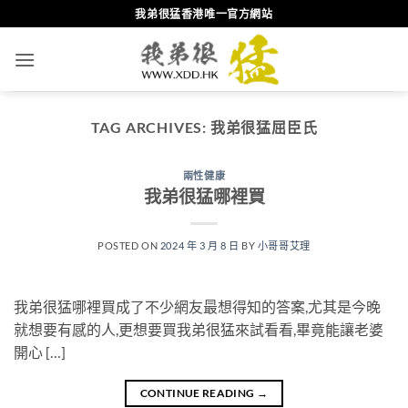
Skip
我弟很猛香港唯一官方網站
to
content
TAG ARCHIVES:
我弟很猛屈臣氏
兩性健康
我弟很猛哪裡買
POSTED ON
2024 年 3 月 8 日
BY
小哥哥艾理
我弟很猛哪裡買成了不少網友最想得知的答案,尤其是今晚
就想要有感的人,更想要買我弟很猛來試看看,畢竟能讓老婆
開心 […]
CONTINUE READING
→